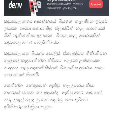
කඩුවෙල නගර ආසන්නයේ බියගම කැලණි ගං ඉවුරේ
ඉඩමක ගබඩා කොට තිබූ ප්ලාස්ටික් නළ තොගයක්
ගිනි ගැනීම නිසා අද සවස විශාල කලු දුමාරයකින්
කඩුවෙල නගරය වැසී ගියේය.
කඩුවෙල සහ බියගම පොලිස් ඒකාබද්ධව ගිනි නිවන
හමුදාවද කැඳවා ගින්න නිවීමට බලවත් උත්සහයක
යෙදුනද පැය දෙකක් තිස්සේ විෂ සහිත දුමාරය දසත
හමා ගොස් තිබෙයි.
මේ ගින්න හේතුවෙන් ඇතිවූ කලු දුමාරය නිසා
නගරයේ වාහන තද බදයක්ද ඇතිවූ අතර බොහෝ
වෙලඳසැල් වලද ප්‍රධාන දොරටු වසා දැමීමට
අයිතිකරුවන් ක්‍රියා කළහ.