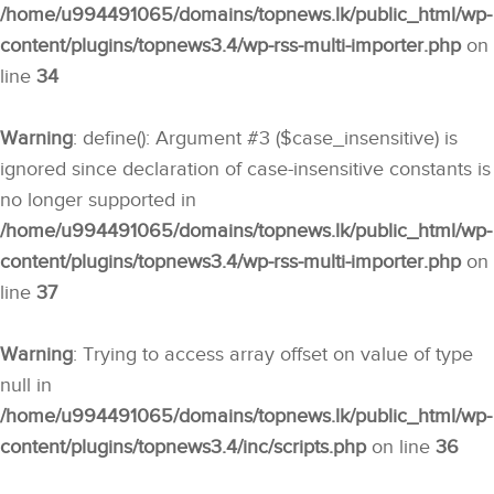
/home/u994491065/domains/topnews.lk/public_html/wp-
content/plugins/topnews3.4/wp-rss-multi-importer.php
on
line
34
Warning
: define(): Argument #3 ($case_insensitive) is
ignored since declaration of case-insensitive constants is
no longer supported in
/home/u994491065/domains/topnews.lk/public_html/wp-
content/plugins/topnews3.4/wp-rss-multi-importer.php
on
line
37
Warning
: Trying to access array offset on value of type
null in
/home/u994491065/domains/topnews.lk/public_html/wp-
content/plugins/topnews3.4/inc/scripts.php
on line
36