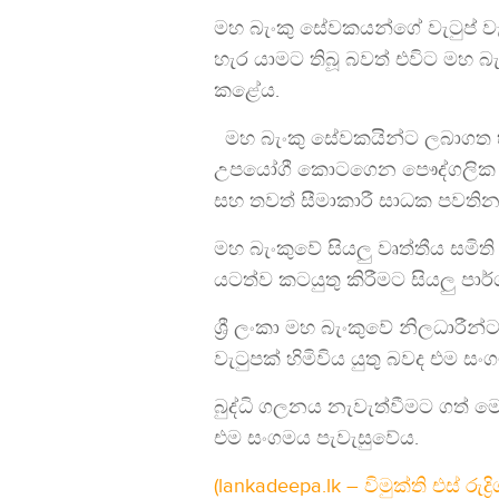
මහ බැංකු සේවකයන්ගේ වැටුප් වැඩ
හැර යාමට තිබූ බවත් එවිට මහ බැ
කළේය.
මහ බැංකු සේවකයින්ට ලබාගත හැක
උපයෝගී කොටගෙන පෞද්ගලික ආ
සහ තවත් සීමාකාරී සාධක පවතින
මහ බැංකුවේ සියලු වෘත්තීය සමි
යටත්ව කටයුතු කිරීමට සියලු පා
ශ්‍රී ලංකා මහ බැංකුවේ නිලධාරී
වැටුපක් හිමිවිය යුතු බවද එම ස
බුද්ධි ගලනය නැවැත්වීමට ගත් ම
එම සංගමය පැවැසුවේය.
(lankadeepa.lk – විමුක්ති එස් රුද්‍රිග