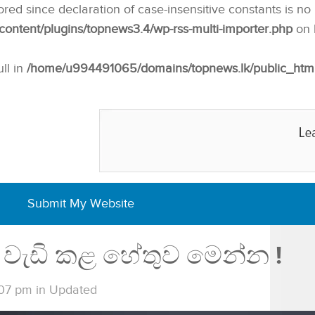
nored since declaration of case-insensitive constants is no
ntent/plugins/topnews3.4/wp-rss-multi-importer.php
on 
ull in
/home/u994491065/domains/topnews.lk/public_html/w
Submit My Website
 වැඩි කළ හේතුව මෙන්න !
:07 pm
in
Updated