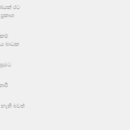
ාණයක් රට
්‍රකාශ
ුකම්
මය බාධක
ිසුමට
කාරී
 නැති බවත්