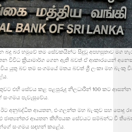
 බදු බර හමුවේ තම සේවකයින්ට සිදුවූ අපහසුතාව මග හැ
න විවිධ ක්‍රියාමාර්ග ගෙන ඇති බවත් ඒ ආකාරයෙන් අනෙක
 විය යුතු බව තම සංගමයේ මතය බවත් ශ්‍රී ලංකා මහ බැංකු 
ේය.
බැංකුවට එහි සේවය කළ පළපුරුදු නිලධාරීන් 100 කට ආසන්න 
ගේ සංගමය පැවැසුවේය.
ට අනුබද්ධිත ආයතන, එංගලන්ත මහ බැංකුව සහ පොදු රාජ්
 ජාත්‍යන්තර ආයතන කිහිපයක සේවයට සම්බන්ධ වී තිබෙන බ
රීන්ගේ සංගමය සඳහන් කළේය.