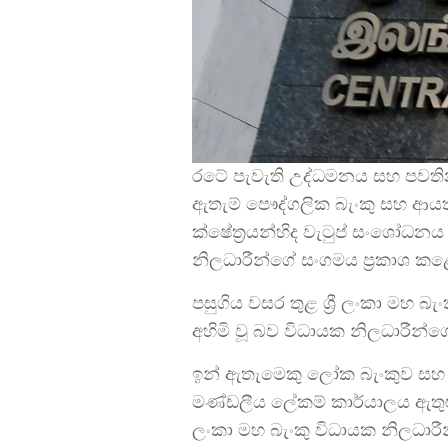
රටේ පැවැති උද්ධමනය සහ පවතින
ඇතැම් පෞද්ගලික බැංකු සහ ආයත
ක්ෂේත්‍රයන්හිද වැටුප් සංශෝධනය
නිලධාරීන්ගේ සංගමය ප්‍රකාශ කළ
පසුගිය වසර තුළ ශ්‍රී ලංකා මහ 
අහිමි වූ බව විධායක නිලධාරීන්
ඉන් ඇතැමෙකු ලෝක බැංකුව සහ ඊ
මණ්ඩලීය ලේකම් කාර්යාලය ඇතුළු
ලංකා මහ බැංකු විධායක නිලධා