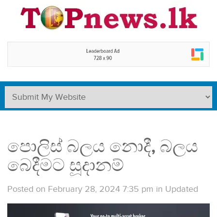
පොලිස් බලය නොදී, බලය
බෙදීමට සූදානම්
Posted on February 28, 2024 7:35 pm
in
Updated