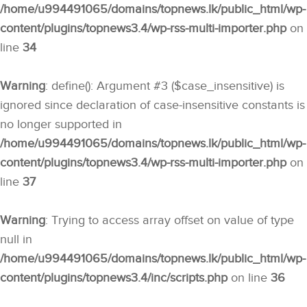
/home/u994491065/domains/topnews.lk/public_html/wp-
content/plugins/topnews3.4/wp-rss-multi-importer.php
on
line
34
Warning
: define(): Argument #3 ($case_insensitive) is
ignored since declaration of case-insensitive constants is
no longer supported in
/home/u994491065/domains/topnews.lk/public_html/wp-
content/plugins/topnews3.4/wp-rss-multi-importer.php
on
line
37
Warning
: Trying to access array offset on value of type
null in
/home/u994491065/domains/topnews.lk/public_html/wp-
content/plugins/topnews3.4/inc/scripts.php
on line
36