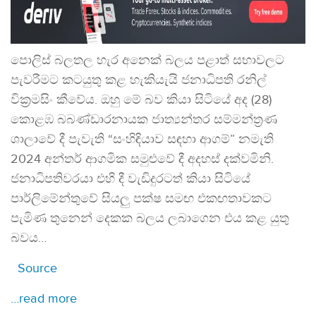
පොලිස් බලතල හැර අනෙක් බලය පළාත් සභාවලට
පැවරීමට කටයුතු කළ හැකියැයි ජනාධිපති රනිල්
වික්‍රමසිං කීවේය. ඔහු මේ බව කියා සිටියේ අද (28)
කොළඹ බබණ්ඩාරනායක ජාත්‍යන්තර සම්මන්ත්‍රණ
ශාලාවේ දී පැවැති “සංහිඳියාව සඳහා ආගම්” නමැති
2024 අන්තර් ආගමික සමුළුවේ දී අදහස් දක්වමිනි.
ජනාධිපතිවරයා එහි දී වැඩිදුරටත් කියා සිටියේ
පාර්ලිමේන්තුවේ සියලු පක්ෂ සමඟ එකඟතාවකට
පැමිණ තුනෙන් දෙකක බලය ලබාගෙන එය කළ යුතු
බවය…
Source
…read more