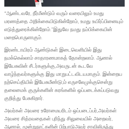
“ஆண்டவரே, நீர்மீண்டும் வரும் வரையிலும் உமது
மரணத்தை அறிக்கையிடுகின்றோம், உமது உயிர்ப்பினையும்
எடுத்துரைக்கின்றோம்.”இதுவே நமது நம்பிக்கையின்
மறைபொருளாகும்.
இரண்டாயிரம் ஆண்டுகள் இடைவெளியில் இது
நமக்கெல்லாம் சாதாரணமாகத் தோன்றலாம். ஆனால்
இயேசுவின் சீடர்களுக்கு,அவருடன் கூடவே
வாழ்ந்தவர்களுக்கு இது மாறுபட்டவிடயமாகும். இன்றைய
நற்செய்தியில் இயேசுமீண்டு;ம் எருசலேமுக்குசென்று
தலைமைக் குருக்களின் கரங்களில் ஒப்படைக்கப்படுவது
குறித்து பேசுகிறார்.
அவர்கள் அவரை உரோமையரிடம் ஒப்படைப்பர்,அவர்கள்
அவரை சித்ரவதைகள் புரிந்து சிலுவையில் அறைவர்,
ஆனால், மூன்றுநாட்களின் பிற்பாடுஅவர் சாவிலிருந்து