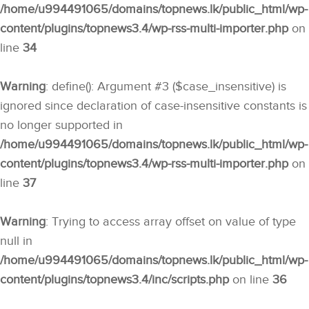
/home/u994491065/domains/topnews.lk/public_html/wp-
content/plugins/topnews3.4/wp-rss-multi-importer.php
on
line
34
Warning
: define(): Argument #3 ($case_insensitive) is
ignored since declaration of case-insensitive constants is
no longer supported in
/home/u994491065/domains/topnews.lk/public_html/wp-
content/plugins/topnews3.4/wp-rss-multi-importer.php
on
line
37
Warning
: Trying to access array offset on value of type
null in
/home/u994491065/domains/topnews.lk/public_html/wp-
content/plugins/topnews3.4/inc/scripts.php
on line
36