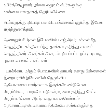
உயிர்த்தெழுவார். இவை எதுவும் சீடர்களுக்கு
உண்மையானதாகத் தெரியவில்லை.
சீடர்களுக்கு புரியாத பல விடயங்களைக் குறித்து இயேசு
எடுத்துரைத்தார்.
ஆனாலும் சீடர்கள் இயேசுவின் புகழ்,அவர் மக்கள்மீது
செலுத்திய சக்திவாய்ந்த தாக்கம் குறித்து கவனம்
செலுத்தினர். அவர்கள் அவரால் புரியப்பட்ட நம்பமுடியாத
புதுமைகளைக் கண்டனர்.
யாக்கோபு மற்றும் யோவானின் தாயார் தனது பிள்ளைகள்
இறையரசில் இயேசுவின் நெருங்கிய
ஆலோசனையாளர்களாக இருக்கவேண்டுமென
விரும்பினார். யாருமே பாடுகள்,மரணம் குறித்து கேட்க
விரும்பவில்லை. அவர்களது கவனமெல்லாம்
அதிகாரம்,பதவி,கௌரவத்திலேயே தங்கியிருந்தது.