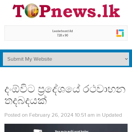
දංඕවිට ප්‍රදේශයේ රථවාහන
තදබදයක්
Posted on February 26, 2024 10:51 am
in
Updated