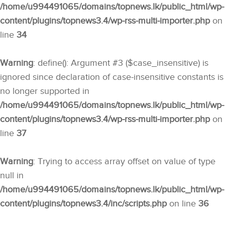
/home/u994491065/domains/topnews.lk/public_html/wp-
content/plugins/topnews3.4/wp-rss-multi-importer.php
on
line
34
Warning
: define(): Argument #3 ($case_insensitive) is
ignored since declaration of case-insensitive constants is
no longer supported in
/home/u994491065/domains/topnews.lk/public_html/wp-
content/plugins/topnews3.4/wp-rss-multi-importer.php
on
line
37
Warning
: Trying to access array offset on value of type
null in
/home/u994491065/domains/topnews.lk/public_html/wp-
content/plugins/topnews3.4/inc/scripts.php
on line
36