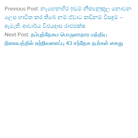
Previous Post:
නැඟෙනහිර ඉඩම් නීත්‍යනුකූල නොවන
ලෙස භාවිත කර තිබේ නම් ඒවාට කඩිනම් විසඳුම් –
ඇමැති, ආචාර්ය විජයදාස රාජපක්ෂ
Next Post:
தம்புத்தேகம பொருளாதார மத்திய
நிலையத்தில் சுற்றிவளைப்பு 43 சந்தேக நபர்கள் கைது