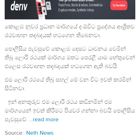
කොළඹ නුවර ප්‍රධාන මාර්ගයේ දංඕවිට ප්‍රදේශය ආශ්‍රිතව
රථවාහන තදබදයක් හටගෙන තිබෙනවා.
පොලීසිය පැවසුවේ කොළඹ දෙසට ධාවනය වෙමින්
තිබූ ලොරි රථයක් මාර්ගය මතට පෙරළී යාම හේතුවෙන්
එලෙස රථවාහන තදබදයක් හටගෙන ඇති බවයි.
එම ලොරි රථයේ තිබූ සහල් මේ වන විට ඉවත් කරමින්
සිටිනවා.
ඉන් අනතුරුව එම ලොරි රථය කඩිනමින් එම
මාර්ගයෙන් ඉවත් කිරීමට පියවර ගන්නා බවයි පොලීසිය
පැවසුවේ.
…read more
Source::
Neth News