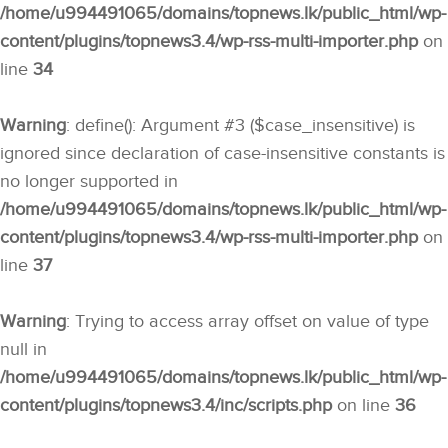
/home/u994491065/domains/topnews.lk/public_html/wp-
content/plugins/topnews3.4/wp-rss-multi-importer.php
on
line
34
Warning
: define(): Argument #3 ($case_insensitive) is
ignored since declaration of case-insensitive constants is
no longer supported in
/home/u994491065/domains/topnews.lk/public_html/wp-
content/plugins/topnews3.4/wp-rss-multi-importer.php
on
line
37
Warning
: Trying to access array offset on value of type
null in
/home/u994491065/domains/topnews.lk/public_html/wp-
content/plugins/topnews3.4/inc/scripts.php
on line
36