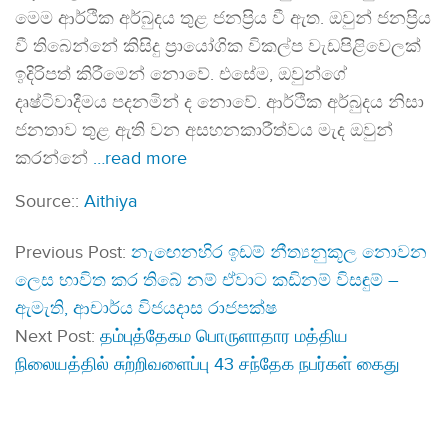
මෙම ආර්ථික අර්බුදය තුළ ජනප්‍රිය වී ඇත. ඔවුන් ජනප්‍රිය
වී තිබෙන්නේ කිසිදු ප්‍රායෝගික විකල්ප වැඩපිළිවෙලක්
ඉදිරිපත් කිරීමෙන් නොවේ. එසේම, ඔවුන්ගේ
දෘෂ්ටිවාදීමය පදනමින් ද නොවේ. ආර්ථික අර්බුදය නිසා
ජනතාව තුළ ඇති වන අසහනකාරීත්වය මැද ඔවුන්
කරන්නේ
…read more
Source::
Aithiya
Previous Post:
නැඟෙනහිර ඉඩම් නීත්‍යනුකූල නොවන
ලෙස භාවිත කර තිබේ නම් ඒවාට කඩිනම් විසඳුම් –
ඇමැති, ආචාර්ය විජයදාස රාජපක්ෂ
Next Post:
தம்புத்தேகம பொருளாதார மத்திய
நிலையத்தில் சுற்றிவளைப்பு 43 சந்தேக நபர்கள் கைது