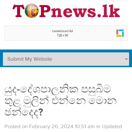
යුද-දේශපාලනික පසුබිම
තුළ මුලින් එන්නෙ මොන
ඡන්දෙද?
Posted on February 26, 2024 10:51 am
in
Updated