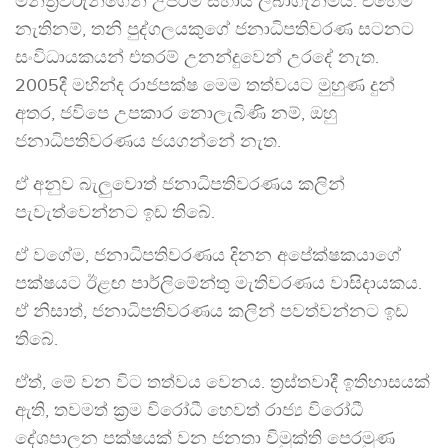
මන්ත්‍රීවරුන්ගෙන් උපරිම සහාය ලබාගැනීමයි. එහෙම
නැතිනම්, තනි පුද්ගලයකුගේ ජනාධිපතිවරණ සටනට
සංවිධායකයන් එතරම් උනන්දුවෙන් උරදේ නැත.
2005දී මහින්ද රාජපක්ෂ මෙම තත්වයට මුහුණ දුන්
අතර, ජවිපෙ උපකාර නොලැබිණි නම්, ඔහු
ජනාධිපතිවරණය ජයගන්නේ නැත.
ඒ අනුව බැලුවොත් ජනාධිපතිවරණය කලින්
පැවැත්වෙන්නට ඉඩ තිබේ.
ඒ වගේම, ජනාධිපතිවරණය දිනන අපේක්ෂකයාගේ
පක්ෂයට ඊළඟ පාර්ලිමේන්තු මැතිවරණය වාසිදායකය.
ඒ නිසාත්, ජනාධිපතිවරණය කලින් පවත්වන්නට ඉඩ
තිබේ.
ඒත්, මේ වන විට තත්වය වෙනය. ත්‍රස්තවාදී ඉතිහාසයක්
ඇති, තවමත් ක්‍රම විරෝධී හෙවත් රාජ්‍ය විරෝධී
දේශපාලන පක්ෂයක් වන ජනතා විමුක්ති පෙරමුණ