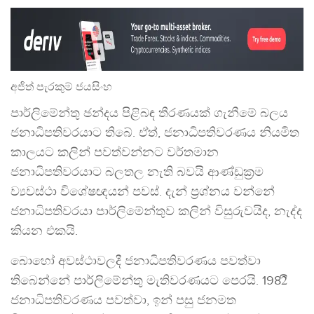
අජිත් පැරකුම් ජයසිංහ
පාර්ලිමේන්තු ඡන්දය පිළිබඳ තීරණයක් ගැනීමේ බලය
ජනාධිපතිවරයාට තිබේ. ඒත්, ජනාධිපතිවරණය නියමිත
කාලයට කලින් පවත්වන්නට වර්තමාන
ජනාධිපතිවරයාට බලතල නැති බවයි ආණ්ඩුක්‍රම
ව්‍යවස්ථා විශේෂඥයන් පවස්. දැන් ප්‍රශ්නය වන්නේ
ජනාධිපතිවරයා පාර්ලිමේන්තුව කලින් විසුරුවයිද, නැද්ද
කියන එකයි.
බොහෝ අවස්ථාවලදී ජනාධිපතිවරණය පවත්වා
තිබෙන්නේ පාර්ලිමේන්තු මැතිවරණයට පෙරයි. 1982ී
ජනාධිපතිවරණය පවත්වා, ඉන් පසු ජනමත