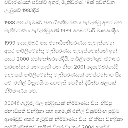
විචාරණයක් පවත්ව අතුරු මැතිවරණ 18ක් පවත්වන
ලැබුවේ 1983දීයි.
1988 නොවැම්බර් ජනාධිපතිවරණය පැවැත්වූ අතර මහ
මැතිවරණය පැවැත්වුණේ 1989 පෙබරවාරි මාසයේදීය
1999 දෙසැම්බර් මස ජනාධිපතිවරණය පැවැත්වෙන
අතර පාර්ලිමේන්තු මැතිවරණය පැවැත්වෙන්නේ ඉන්
පසුව 2000 ඔක්තෝබරයේදීයි. පාර්ලිමේන්තුව ස්ථාවර
කරගන්නට නොහැකි වන නිසා 2001 දෙසැම්බරයේදී
නැවතත් පාර්ලිමේන්තු මැතිවරණයක් පවත්වන්නට සිදු
වේ. රනිල් වික්‍රමසිංහ අගමැති වෙමින් ද්විත්ව බලයක්
නිර්මාණය වේ.
2004දි ‌ගැඹුරු බල අර්බුදයක් නිර්මාණය විය. හිටපු
ජනාධිපති චන්ද්‍රිකා සහ අගමැති රනිල් වික්‍රමසිංහ ප්‍රමුඛ
ආණ්ඩුව අතර ගැටුමක් නිර්මාණය විය. ඒ නිසා චන්ද්‍රිකා
පාර්ලිමේන්තුව කලින් විසුරුවා හැර 2004 අප්‍රේල්