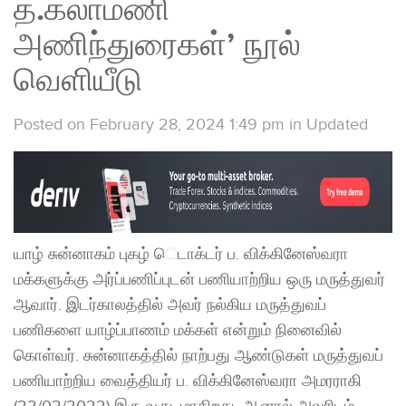
த.கலாமணி
அணிந்துரைகள்’ நூல்
வெளியீடு
Posted on February 28, 2024 1:49 pm
in
Updated
யாழ் சுன்னாகம் புகழ் ​ெடாக்டர் ப. விக்கினேஸ்வரா
மக்களுக்கு அர்ப்பணிப்புடன் பணியாற்றிய ஒரு மருத்துவர்
ஆவார். இடர்காலத்தில் அவர் நல்கிய மருத்துவப்
பணிகளை யாழ்ப்பாணம் மக்கள் என்றும் நினைவில்
கொள்வர். சுன்னாகத்தில் நாற்பது ஆண்டுகள் மருத்துவப்
பணியாற்றிய வைத்தியர் ப. விக்கினேஸ்வரா அமரராகி