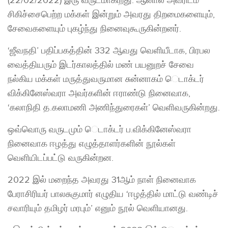
(22/02/2022) இரு வருடமாகிறது. ஆனால் அவரிடம்
சிகிச்சைபெற்ற மக்கள் இன்றும் அவரது திறமைகளையும்,
சேவைகளையும் புகழ்ந்து நினைவுகூருகின்றனர்.
‘ஜீவநதி’ பதிப்பகத்தின் 332 ஆவது வெளியீடாக, பிரபல
வைத்தியரும் இடர்காலத்தில் மண் பயனுறச் சேவை
நல்கிய மக்கள் மருத்துவருமான சுன்னாகம் ​ெடாக்டர்
விக்கினேஸ்வரா அவர்களின் ஈராண்டு நினைவாக,
‘கலாநிதி த.கலாமணி அணிந்துரைகள்’ வெளிவருகின்றது.
ஒவ்வொரு வருடமும் ​ெடாக்டர் ப.விக்கினேஸ்வரா
நினைவாக ஈழத்து எழுத்தாளர்களின் நூல்கள்
வெளியிடப்பட்டு வருகின்றன.
2022 இல் மறைந்த அவரது 31ஆம் நாள் நினைவாக
பேராசிரியர் பாலசுகுமார் எழுதிய ‘ஈழத்தில் மாட்டு வண்டிச்
சவாரியும் தமிழர் மரபும்’ எனும் நூல் வெளியானது.