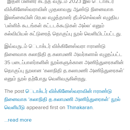
இதன் பின்னர் கடந்த வருடம் 2023 இல் ​ெடாக்டர்
விக்கினேஸ்வராவின் முதலாவது ஆண்டு நினைவாக
இலங்கையின் பிரபல எழுத்தாளர் தீபச்செல்வன் எழுதிய
‘பள்ளிக் கூடங்கள் கட்டடக்கூடுகள் அல்ல’ எனும்
கல்வியியல் கட்டுரைத் தொகுப்பு நூல் வெளியிடப்பட்டது.
இவ்வருடம் ​ெடாக்டர் விக்கினேஸ்வரா ஈராண்டு
நினைவாக கலாநிதி த.கலாமணி அவர்களால் எழுதப்பட்ட
35 படைப்பாளர்களின் நூல்களுக்கான அணிந்துரைகளின்
தொகுப்பு நூலான ‘கலாநிதி த.கலாமணி அணிந்துரைகள்’
எனும் நூல் தற்போது வெளிவருகின்றது.
The post
ெடாக்டர் விக்கினேஸ்வராவின் ஈராண்டு
நினைவாக ‘கலாநிதி த.கலாமணி அணிந்துரைகள்’ நூல்
வெளியீடு
appeared first on
Thinakaran
.
…read more