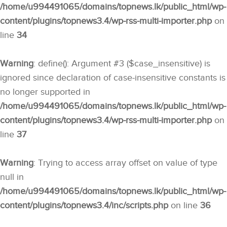
/home/u994491065/domains/topnews.lk/public_html/wp-
content/plugins/topnews3.4/wp-rss-multi-importer.php
on
line
34
Warning
: define(): Argument #3 ($case_insensitive) is
ignored since declaration of case-insensitive constants is
no longer supported in
/home/u994491065/domains/topnews.lk/public_html/wp-
content/plugins/topnews3.4/wp-rss-multi-importer.php
on
line
37
Warning
: Trying to access array offset on value of type
null in
/home/u994491065/domains/topnews.lk/public_html/wp-
content/plugins/topnews3.4/inc/scripts.php
on line
36