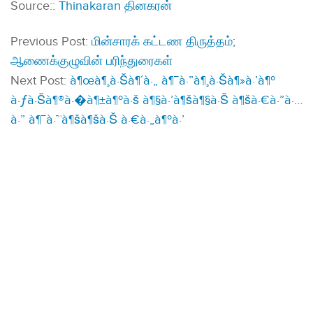
Source::
Thinakaran தினகரன்
Previous Post:
மின்சாரக் கட்டண திருத்தம்;
ஆணைக்குழுவின் பரிந்துரைகள்
Next Post:
à¶œà¶¸à·Šà¶´à·„ à¶¯à·”à¶¸à·Šà¶»à·’à¶º
à·ƒà·Šà¶®à·�à¶±à¶ºà·š à¶§à·’à¶šà¶§à·Š à¶šà·€à·”à·…
à·” à¶¯à·™à¶šà¶šà·Š à·€à·„à¶ºà·’