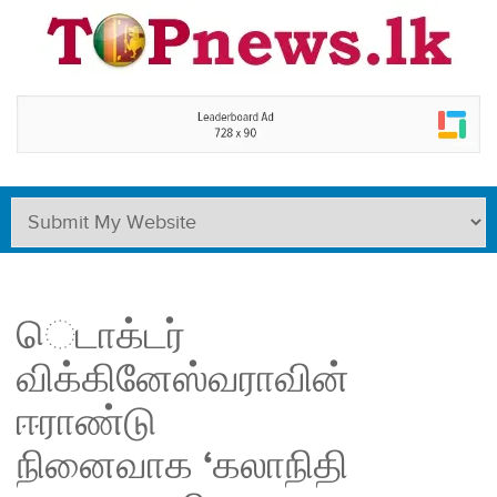
ெடாக்டர்
விக்கினேஸ்வராவின்
ஈராண்டு
நினைவாக ‘கலாநிதி