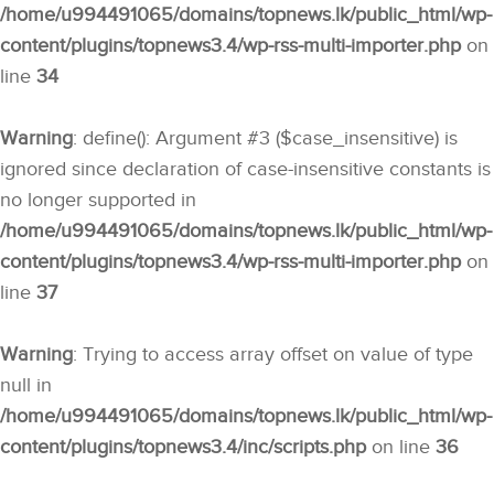
/home/u994491065/domains/topnews.lk/public_html/wp-
content/plugins/topnews3.4/wp-rss-multi-importer.php
on
line
34
Warning
: define(): Argument #3 ($case_insensitive) is
ignored since declaration of case-insensitive constants is
no longer supported in
/home/u994491065/domains/topnews.lk/public_html/wp-
content/plugins/topnews3.4/wp-rss-multi-importer.php
on
line
37
Warning
: Trying to access array offset on value of type
null in
/home/u994491065/domains/topnews.lk/public_html/wp-
content/plugins/topnews3.4/inc/scripts.php
on line
36