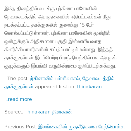
இதே தினத்தில் வடக்கு புர்கினா பாசோவின்
தேவாலயத்தில் ஆராதனையில் ஈடுபட்டவர்கள் மீது
நடத்தப்பட்ட தாக்குதலில் குறைந்து 15 பேர்
கொல்லப்பட்டுள்ளனர். புர்கினா பாசோவின் மூன்றில்
ஒன்றுக்கும் அதிகமான பகுதி இஸ்லாமியவாத
கிளர்ச்சியாளர்களின் கட்டுப்பாட்டில் உள்ளது. இந்தத்
தாக்குதல்கள் இடம்பெற்ற பிராந்தியத்தில் பல ஆயுதக்
குழுக்களும் இயங்கி வருகின்றமை குறிப்பிடத்தக்கது.
The post
புர்கினாவில் பள்ளிவாசல், தேவாலயத்தில்
தாக்குதல்கள்
appeared first on
Thinakaran
.
…read more
Source::
Thinakaran தினகரன்
Previous Post:
இலங்கையின் முதலீடுகளை மேற்கொள்ள